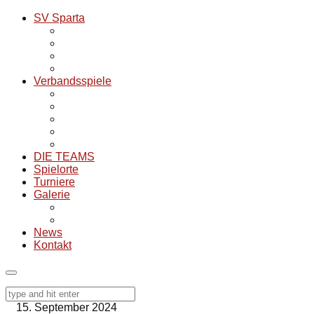
SV Sparta
Infos zum Verein und Historie
SV Sparta Tischtennis
SV Sparta Fußball
SV Sparta Volleyball
Verbandsspiele
Übersicht alle Mannschaften
Tabellenübersicht 25/26
Spielpläne Saison 25/26
Archiv Verbandspiele
Spielorte für Auswärtsspiele
DIE TEAMS
Spielorte
Turniere
Galerie
Aktuelle Bilder
NOSTalgie
News
Kontakt
15. September 2024