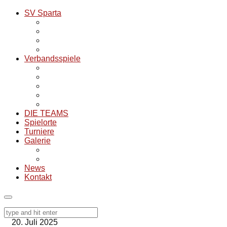
SV Sparta
Infos zum Verein und Historie
SV Sparta Tischtennis
SV Sparta Fußball
SV Sparta Volleyball
Verbandsspiele
Übersicht alle Mannschaften
Tabellenübersicht 25/26
Spielpläne Saison 25/26
Archiv Verbandspiele
Spielorte für Auswärtsspiele
DIE TEAMS
Spielorte
Turniere
Galerie
Aktuelle Bilder
NOSTalgie
News
Kontakt
20. Juli 2025