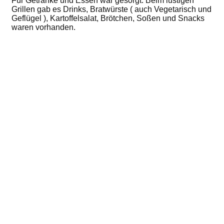
Für Getränke und Essen war gesorgt. Beim lustigen
Grillen gab es Drinks, Bratwürste ( auch Vegetarisch und
Geflügel ), Kartoffelsalat, Brötchen, Soßen und Snacks
waren vorhanden.