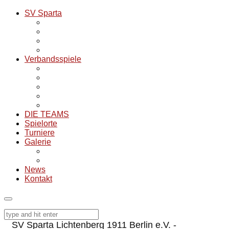
SV Sparta
Infos zum Verein und Historie
SV Sparta Tischtennis
SV Sparta Fußball
SV Sparta Volleyball
Verbandsspiele
Übersicht alle Mannschaften
Tabellenübersicht 25/26
Spielpläne Saison 25/26
Archiv Verbandspiele
Spielorte für Auswärtsspiele
DIE TEAMS
Spielorte
Turniere
Galerie
Aktuelle Bilder
NOSTalgie
News
Kontakt
SV Sparta Lichtenberg 1911 Berlin e.V. -